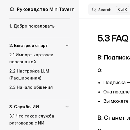
Руководство MiniTavern
Search
K
Skip to content
Sidebar Navigation
1. Добро пожаловать
5.3 FAQ
2. Быстрый старт
2.1 Импорт карточек
В: Подписк
персонажей
О:
2.2 Настройка LLM
(Расширенная)
Подписка 
2.3 Начало общения
Она продле
Вы можете 
3. Службы ИИ
3.1 Что такое служба
В: Станет 
разговоров с ИИ