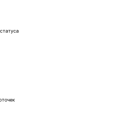
 статуса
рточек