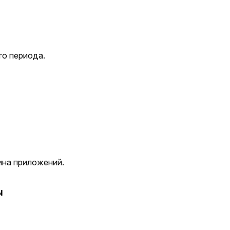
го периода.
ина приложений.
ы