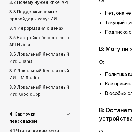
О:
3.2 Почему нужен ключ API
3.3 Поддерживаемые
Нет, она не
провайдеры услуг ИИ
Текущий цик
3.4 Информация о ценах
Подписка с
3.5 Настройка бесплатного
API Nvidia
В: Могу ли
3.6 Локальный бесплатный
ИИ: Ollama
О:
3.7 Локальный бесплатный
Политика в
ИИ: LM Studio
Как правил
3.8 Локальный бесплатный
В особых с
ИИ: KoboldCpp
В: Останет
4. Карточки
устройств
персонажей
4.1 Что такое карточка
О: