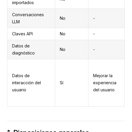
importados
Conversaciones
No
-
-
LLM
Claves API
No
-
-
Datos de
No
-
-
diagnóstico
P
d
Datos de
Mejorar la
a
interacción del
Sí
experiencia
d
usuario
del usuario
u
3