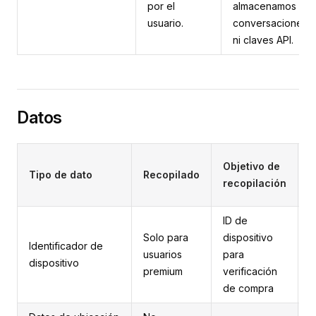
por el
almacenamos
usuario.
conversaciones
ni claves API.
Datos
P
Objetivo de
Tipo de dato
Recopilado
d
recopilación
r
ID de
D
Solo para
dispositivo
Identificador de
d
usuarios
para
dispositivo
l
premium
verificación
9
de compra