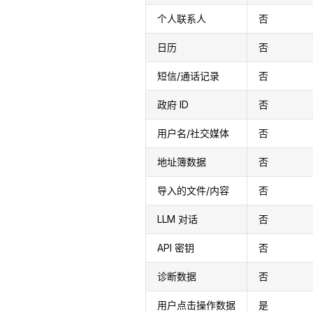
个人联系人
否
日历
否
短信/通话记录
否
政府 ID
否
用户名/社交媒体
否
地址簿数据
否
导入的文件/内容
否
LLM 对话
否
API 密钥
否
诊断数据
否
用户点击操作数据
是