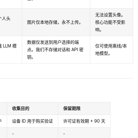
无法设置头像。
个人头
图片仅本地存储，永不上传。
核心功能不受影
响。
数据仅发送到用户选择的端
LLM 模
仅可使用离线/本
点。我们不存储对话和 API 密
地模型。
钥。
收集目的
保留期限
户
设备 ID 用于购买验证
许可证有效期 + 90 天
-
-